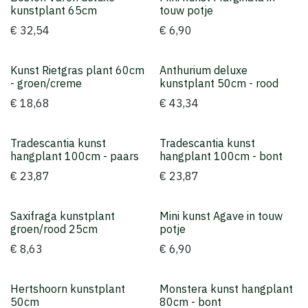
kunstplant 65cm
touw potje
€
32,54
€
6,90
Kunst Rietgras plant 60cm
Anthurium deluxe
Topper
- groen/creme
kunstplant 50cm - rood
€
18,68
€
43,34
Tradescantia kunst
Tradescantia kunst
hangplant 100cm - paars
hangplant 100cm - bont
€
23,87
€
23,87
Saxifraga kunstplant
Mini kunst Agave in touw
groen/rood 25cm
potje
€
8,63
€
6,90
Hertshoorn kunstplant
Monstera kunst hangplant
50cm
80cm - bont