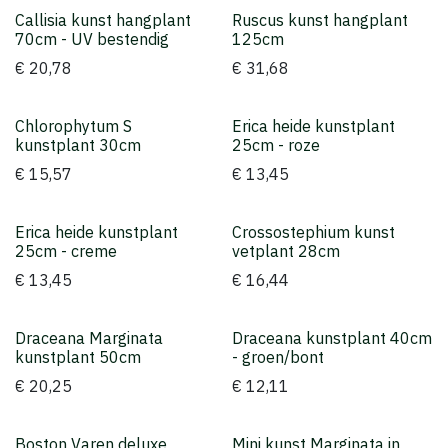
Callisia kunst hangplant
Ruscus kunst hangplant
Topper
70cm - UV bestendig
125cm
€
20,78
€
31,68
Chlorophytum S
Erica heide kunstplant
Topper
kunstplant 30cm
25cm - roze
€
15,57
€
13,45
Erica heide kunstplant
Crossostephium kunst
Topper
25cm - creme
vetplant 28cm
€
13,45
€
16,44
Draceana Marginata
Draceana kunstplant 40cm
kunstplant 50cm
- groen/bont
€
20,25
€
12,11
Boston Varen deluxe
Mini kunst Marginata in