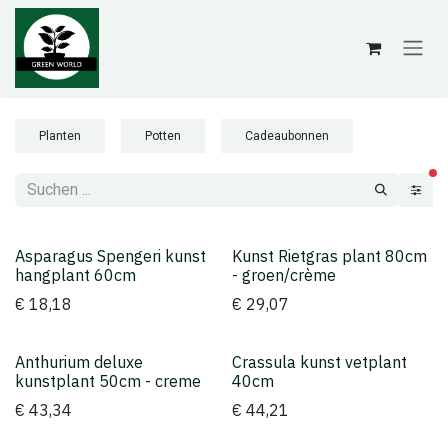
Zum Inhalt springen
Planten
Potten
Cadeaubonnen
akt
Asparagus Spengeri kunst
Kunst Rietgras plant 80cm
Topper
hangplant 60cm
- groen/crème
€
18,18
€
29,07
Anthurium deluxe
Crassula kunst vetplant
kunstplant 50cm - creme
40cm
€
43,34
€
44,21