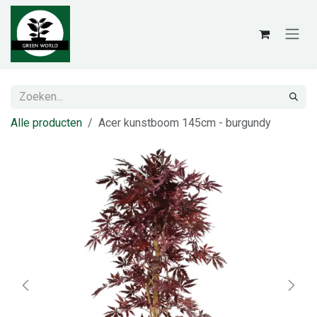
Overslaan naar inhoud
Alle producten
Acer kunstboom 145cm - burgundy