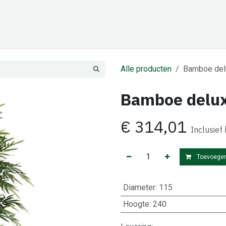
Cadeaubon
Zakelijk
Team
Contact
Alle producten
Bamboe del
Bamboe delu
€
314,01
Inclusief
Toevoegen
Diameter
:
115
Hoogte
:
240