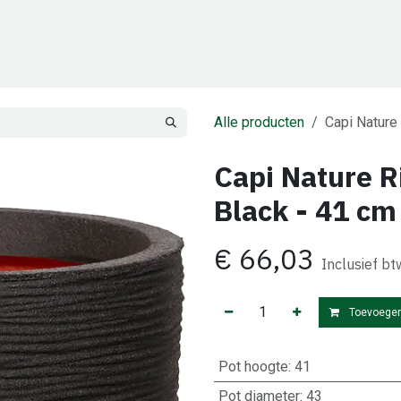
Cadeaubon
Zakelijk
Team
Contact
Alle producten
Capi Nature 
Capi Nature Ri
Black - 41 cm
€
66,03
Inclusief bt
Toevoegen
Pot hoogte
:
41
Pot diameter
:
43