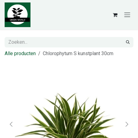
Overslaan naar inhoud
Alle producten
Chlorophytum S kunstplant 30cm