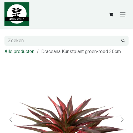
Overslaan naar inhoud
Alle producten
Draceana Kunstplant groen-rood 30cm