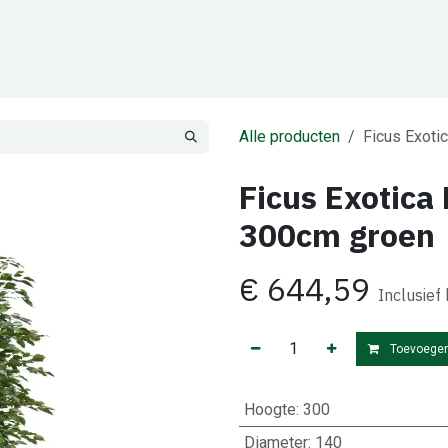
Cadeaubon
Zakelijk
Team
Contact
Alle producten
Ficus Exot
Ficus Exotic
300cm groen
€
644,59
Inclusief
Toevoegen
Hoogte
:
300
Diameter
:
140