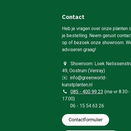
Contact
Heb je vragen over onze planten 
je bestelling. Neem gerust contac
op of bezoek onze showroom. W
adviseren graag!
Showroom: Loek Nelissenstr
49, Oostrum (Venray)
✉️
info@greenworld-
kunstplanten.nl
0
85 - 400 99 23
(ma-vr 8.30-
17.00)
06 - 15 54 63 26
Contactformulie​​​​​​​​r