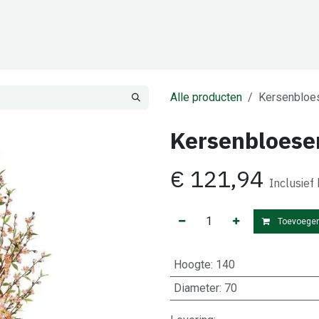
Cadeaubon
Zakelijk
Team
Contact
Alle producten
Kersenbloe
Kersenbloese
€
121,94
Inclusief
Toevoegen
Hoogte
:
140
Diameter
:
70