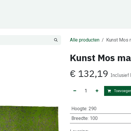
Cadeaubon
Zakelijk
Team
Contact
Alle producten
Kunst Mos 
Kunst Mos ma
€
132,19
Inclusief
Toevoegen
Hoogte
:
290
Breedte
:
100