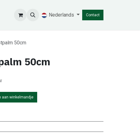
Nederlands
Contact
stpalm 50cm
tpalm 50cm
w
 aan winkelmandje