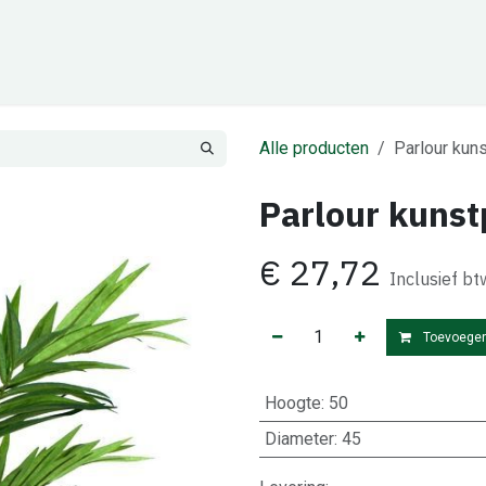
Cadeaubon
Zakelijk
Team
Contact
Alle producten
Parlour kun
Parlour kuns
€
27,72
Inclusief bt
Toevoegen
Hoogte
:
50
Diameter
:
45