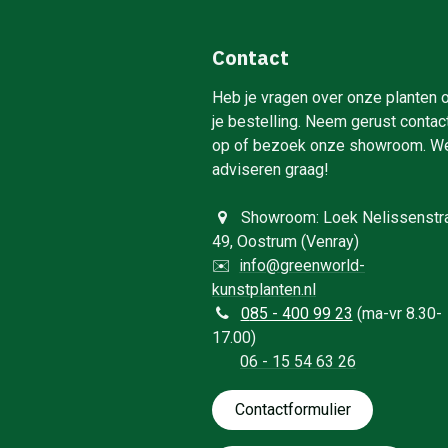
Contact
Heb je vragen over onze planten 
je bestelling. Neem gerust contac
op of bezoek onze showroom. W
adviseren graag!
Showroom: Loek Nelissenstr
49, Oostrum (Venray)
✉️
info@greenworld-
kunstplanten.nl
0
85 - 400 99 23
(ma-vr 8.30-
17.00)
06 - 15 54 63 26
Contactformulie​​​​​​​​r