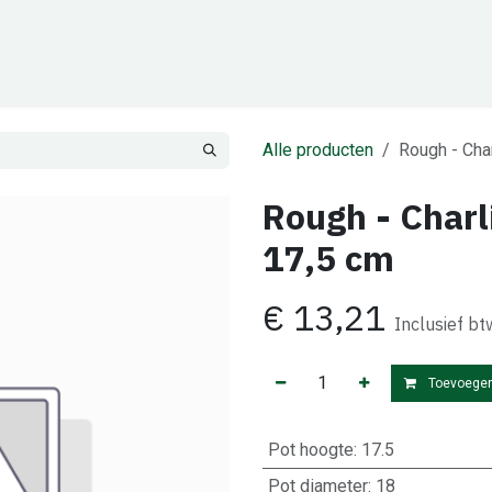
Cadeaubon
Zakelijk
Team
Contact
Alle producten
Rough - Cha
Rough - Charl
17,5 cm
€
13,21
Inclusief bt
Toevoegen
Pot hoogte
:
17.5
Pot diameter
:
18