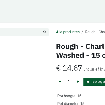
Cadeaubon
Zakelijk
Team
Contact
Alle producten
Rough - Cha
Rough - Charl
Washed - 15 
€
14,87
Inclusief bt
Toevoegen
Pot hoogte
:
15
Pot diameter
:
15