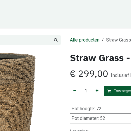
Cadeaubon
Zakelijk
Team
Contact
Alle producten
Straw Grass
Straw Grass -
€
299,00
Inclusief
Toevoegen
Pot hoogte
:
72
Pot diameter
:
52