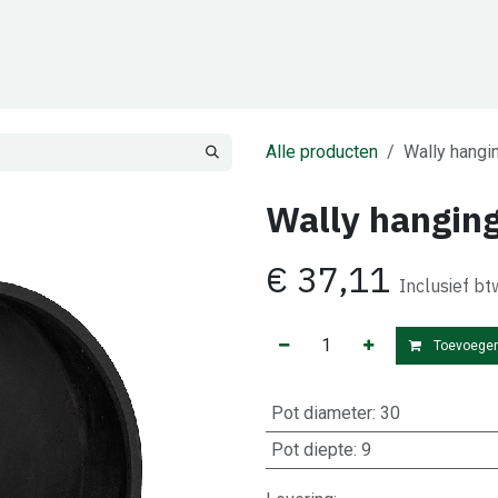
Cadeaubon
Zakelijk
Team
Contact
Alle producten
Wally hangin
Wally hanging
€
37,11
Inclusief bt
Toevoegen
Pot diameter
:
30
Pot diepte
:
9