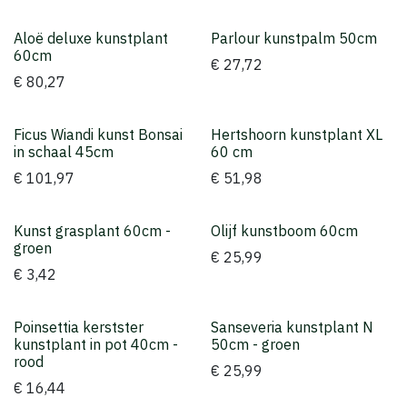
Aloë deluxe kunstplant
Parlour kunstpalm 50cm
60cm
€
27,72
€
80,27
Ficus Wiandi kunst Bonsai
Hertshoorn kunstplant XL
in schaal 45cm
60 cm
€
101,97
€
51,98
Kunst grasplant 60cm -
Olijf kunstboom 60cm
groen
€
25,99
€
3,42
Poinsettia kerstster
Sanseveria kunstplant N
kunstplant in pot 40cm -
50cm - groen
rood
€
25,99
€
16,44