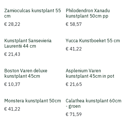
Zamioculcas kunstplant 55
Philodendron Xanadu
cm
kunstplant 50cm pp
€
28,22
€
58,57
Kunstplant Sansevieria
Yucca Kunstboeket 55 cm
Laurentii 44 cm
€
41,22
€
21,43
Boston Varen deluxe
Asplenium Varen
kunstplant 45cm
kunstplant 45cm in pot
€
10,37
€
21,65
Monstera kunstplant 50cm
Calathea kunstplant 60cm
- groen
€
41,22
€
71,59