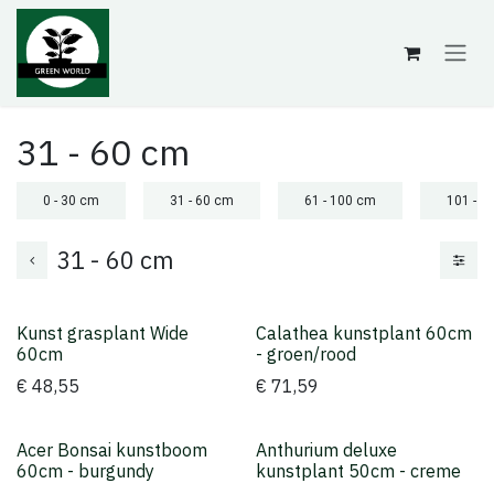
Overslaan naar inhoud
31 - 60 cm
0 - 30 cm
31 - 60 cm
61 - 100 cm
101 - 1
31 - 60 cm
Kunst grasplant Wide
Calathea kunstplant 60cm
Topper
60cm
- groen/rood
€
48,55
€
71,59
Acer Bonsai kunstboom
Anthurium deluxe
60cm - burgundy
kunstplant 50cm - creme