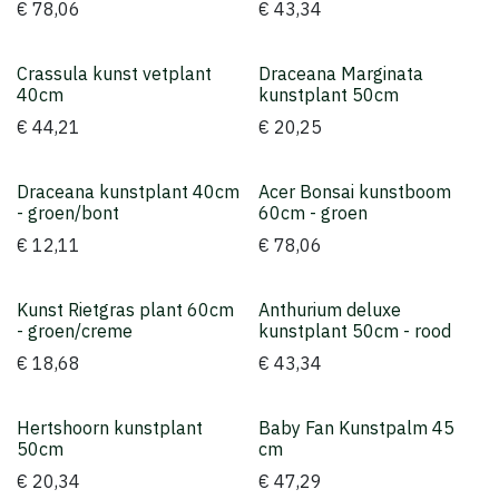
€
78,06
€
43,34
Crassula kunst vetplant
Draceana Marginata
40cm
kunstplant 50cm
€
44,21
€
20,25
Draceana kunstplant 40cm
Acer Bonsai kunstboom
- groen/bont
60cm - groen
€
12,11
€
78,06
Kunst Rietgras plant 60cm
Anthurium deluxe
Topper
- groen/creme
kunstplant 50cm - rood
€
18,68
€
43,34
Hertshoorn kunstplant
Baby Fan Kunstpalm 45
Topper
50cm
cm
€
20,34
€
47,29